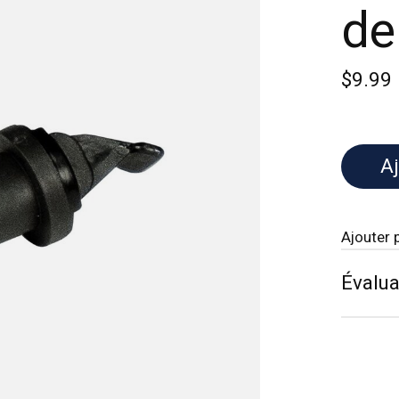
de
$9.99
Aj
Ajouter 
Évalua