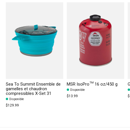
Sea To Summit Ensemble de
MSR IsoPro™ 16 oz/450 g
G
gamelles et chaudron
Disponible
compressibles X-Set 31
$13.99
$
Disponible
$129.99