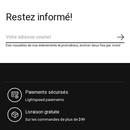
Restez informé!
S'ab
Des nouvelles de nos événements et promotions, environ deux fois par mois!
Paiements sécurisés
Lightspeed paiements
Livraison gratuite
Sur les commandes de plus de $99