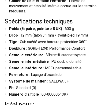
Collier flexible et talon renforcé
: Liberté de
mouvement et stabilité latérale accrue sur les terrains
irréguliers.
Spécifications techniques
Poids (½ paire, pointure 8 UK)
: 600 g
Drop
: 12 mm (talon 31 mm / avant-pied 19 mm)
Tige
: Cuir suédé avec bordure protectrice 360°
Doublure
: GORE-TEX® Performance Comfort
Semelle extérieure
: Vibram® autonettoyante
Semelle intermédiaire
: PU double densité
Semelle intérieure
: MFF+ personnalisable
Fermeture
: Laçage d’escalade
Système de maintien
: SALEWA 3F
Fit
: Standard (0)
Numéro d’article
: 00-0000061397
Idéal pour :