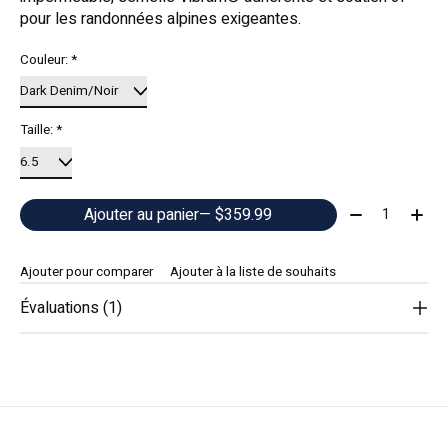
pour les randonnées alpines exigeantes.
Couleur:
*
Taille:
*
Quantité:
Ajouter au panier
— $359.99
Ajouter pour comparer
Ajouter à la liste de souhaits
Évaluations (1)
The rating of this product is
5
out of 5