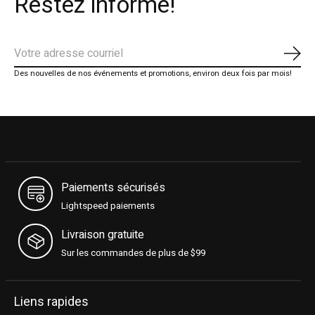
Restez informé!
S'ab
Des nouvelles de nos événements et promotions, environ deux fois par mois!
Paiements sécurisés
Lightspeed paiements
Livraison gratuite
Sur les commandes de plus de $99
Liens rapides