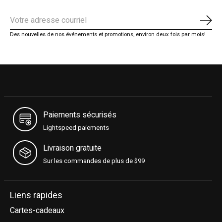
S'ab
Des nouvelles de nos événements et promotions, environ deux fois par mois!
Paiements sécurisés
Lightspeed paiements
Livraison gratuite
Sur les commandes de plus de $99
Liens rapides
Cartes-cadeaux