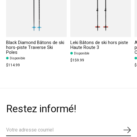
Black Diamond Bâtons de ski
Leki Bâtons de ski hors piste
A
hors-piste Traverse Ski
Haute Route 3
p
Poles
C
Disponible
Disponible
$159.99
$114.99
$
Restez informé!
S'ab