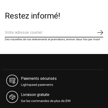
Restez informé!
S'ab
Des nouvelles de nos événements et promotions, environ deux fois par mois!
Paiements sécurisés
Lightspeed paiements
Livraison gratuite
Sur les commandes de plus de $99