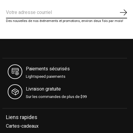
S'ab
Des nouvelles de nos événements et promotions, environ deux fois par mois!
Paiements sécurisés
Lightspeed paiements
Livraison gratuite
Sur les commandes de plus de $99
Liens rapides
Cartes-cadeaux