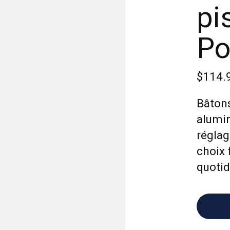
pi
Po
$114.
Bâtons
alumi
réglag
choix 
quotid