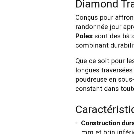
Diamond Tra
Conçus pour affron
randonnée jour aprè
Poles
sont des bât
combinant durabilité
Que ce soit pour le
longues traversées
poudreuse en sous-b
constant dans toute
Caractérist
Construction dura
mm et brin infér