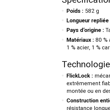
Poids :
582 g
Longueur repliée 
Pays d’origine :
T
Matériaux :
80 % a
1 % acier, 1 % ca
Technologi
FlickLock :
mécani
extrêmement fiabl
montée ou en de
Construction ent
résistance longu