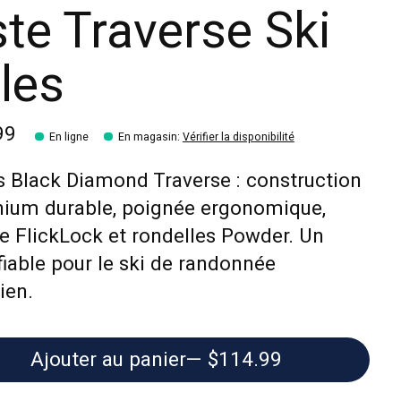
ste Traverse Ski
les
99
En ligne
En magasin
:
Vérifier la disponibilité
 Black Diamond Traverse : construction
nium durable, poignée ergonomique,
e FlickLock et rondelles Powder. Un
fiable pour le ski de randonnée
ien.
Ajouter au panier
— $114.99