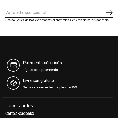
S'ab
Des nouvelles de nos événements et promotions, environ deux fois par mois!
Paiements sécurisés
Lightspeed paiements
Livraison gratuite
Sur les commandes de plus de $99
Liens rapides
Cartes-cadeaux