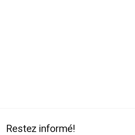
Atomic Bottes de ski
Vauhti Fart de glisse
Swix Fart de gli
de fond Redster S9
liquide Pure Race LDR
préparation à c
Carbon unisex
Snow Cold +5/-10C
BP99
80 ml
$899.99
$44.99
$163.99
Restez informé!