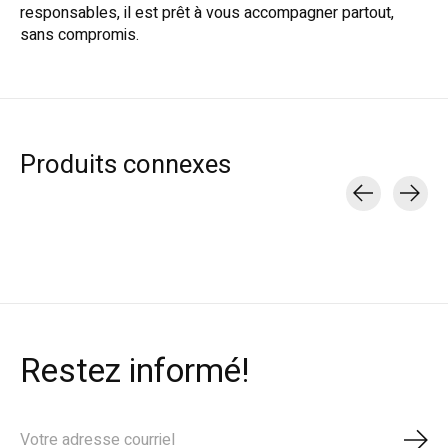
responsables, il est prêt à vous accompagner partout,
sans compromis.
Produits connexes
Carousel items
Restez informé!
S'ab