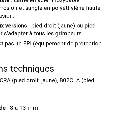
uste
: came en acier inoxydable
orrosion et sangle en polyéthylène haute
asion.
ux versions
: pied droit (jaune) ou pied
r s’adapter à tous les grimpeurs.
st pas un EPI (équipement de protection
ons techniques
CRA (pied droit, jaune), B02CLA (pied
rde
: 8 à 13 mm