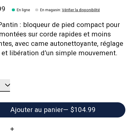
99
En ligne
En magasin
:
Vérifier la disponibilité
Pantin : bloqueur de pied compact pour
montées sur corde rapides et moins
ntes, avec came autonettoyante, réglage
 et libération d’un simple mouvement.
Ajouter au panier
— $104.99
té: