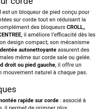
ur corde
l
est un bloqueur de pied conçu pour
tées sur corde tout en réduisant la
n complément des bloqueurs
CROLL,
CENTREE
, il améliore l’efficacité dès les
Son design compact, son mécanisme
dentée autonettoyante
assurent des
males même sur corde sale ou gelée.
d droit ou pied gauche
, il offre un
un mouvement naturel à chaque pas.
iques
montée rapide sur corde
: associé à
s, il permet de grimper plus