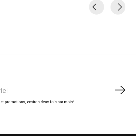
S'ab
t promotions, environ deux fois par mois!