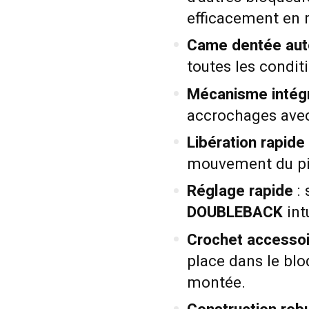
efficacement en r
Came dentée aut
toutes les condit
Mécanisme intégr
accrochages avec
Libération rapide
mouvement du pied
Réglage rapide
: 
DOUBLEBACK
int
Crochet accessoi
place dans le blo
montée.