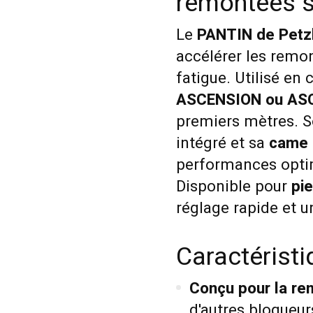
remontées s
Le
PANTIN de Petz
accélérer les remon
fatigue. Utilisé e
ASCENSION ou AS
premiers mètres. 
intégré et sa
came 
performances opti
Disponible pour
pie
réglage rapide et 
Caractérist
Conçu pour la re
d'autres bloqueur