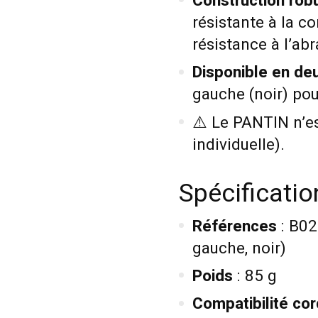
Construction rob
résistante à la c
résistance à l’abr
Disponible en de
gauche (noir) pou
⚠️ Le PANTIN n’e
individuelle).
Spécificati
Références
: B02
gauche, noir)
Poids
: 85 g
Compatibilité co