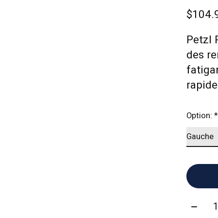
$104.
Petzl 
des re
fatiga
rapide
Option:
*
Quanti