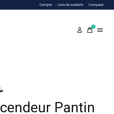
Compte
Liste de souhaits
Comparer
0
items
cendeur Pantin