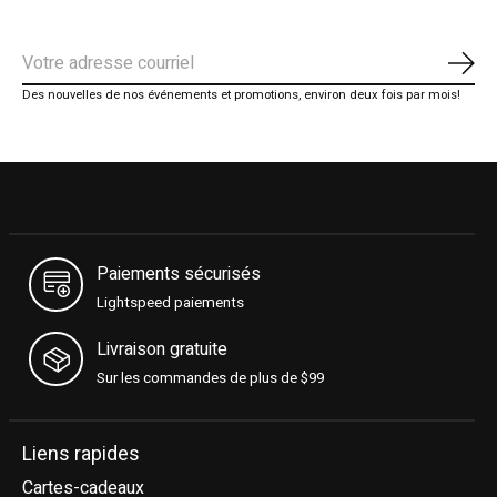
S'ab
Des nouvelles de nos événements et promotions, environ deux fois par mois!
Paiements sécurisés
Lightspeed paiements
Livraison gratuite
Sur les commandes de plus de $99
Liens rapides
Cartes-cadeaux