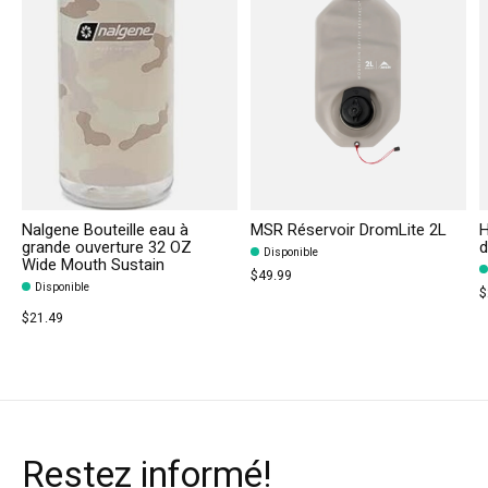
Nalgene Bouteille eau à
MSR Réservoir DromLite 2L
H
grande ouverture 32 OZ
d
Disponible
Wide Mouth Sustain
$49.99
Disponible
$
$21.49
Restez informé!