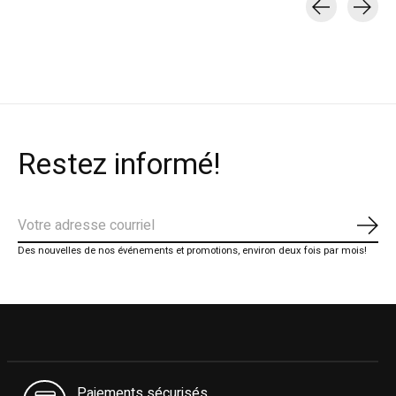
Carousel items
Restez informé!
S'ab
Des nouvelles de nos événements et promotions, environ deux fois par mois!
Paiements sécurisés