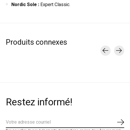
Nordic Sole :
Expert Classic.
Produits connexes
Carousel items
Restez informé!
S'ab