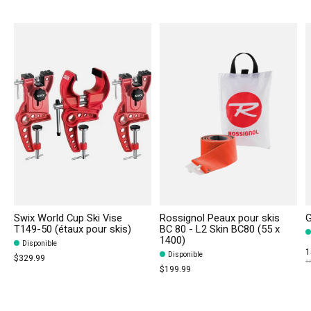
Carousel items
Swix World Cup Ski Vise
Rossignol Peaux pour skis
G
T149-50 (étaux pour skis)
BC 80 - L2 Skin BC80 (55 x
1400)
Disponible
1
Disponible
$329.99
$2
$199.99