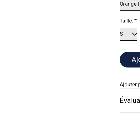
Taille:
*
Aj
Ajouter 
Évalua