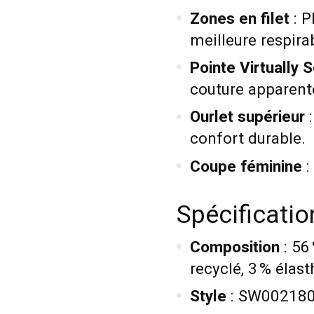
Zones en filet
: P
meilleure respirab
Pointe Virtually
couture apparent
Ourlet supérieur
:
confort durable.
Coupe féminine
:
Spécificati
Composition
: 56
recyclé, 3 % élas
Style
: SW00218