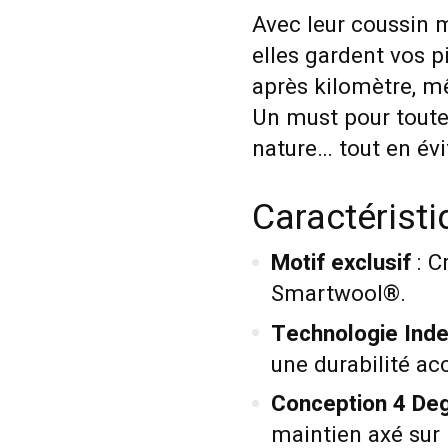
Avec leur coussin m
elles gardent vos p
après kilomètre, mê
Un must pour toutes
nature… tout en évit
Caractérist
Motif exclusif
: C
Smartwool®.
Technologie Ind
une durabilité ac
Conception 4 Deg
maintien axé sur