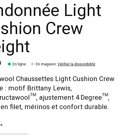
ndonnée Light
shion Crew
ight
9
En ligne
En magasin
:
Vérifier la disponibilité
wool Chaussettes Light Cushion Crew
: motif Brittany Lewis,
tructawool™, ajustement 4 Degree™,
en filet, mérinos et confort durable.
:
*