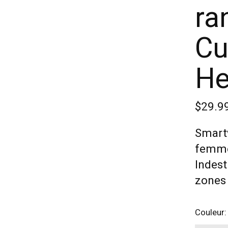
ra
Cu
He
$29.9
Smart
femme 
Indes
zones 
Couleur