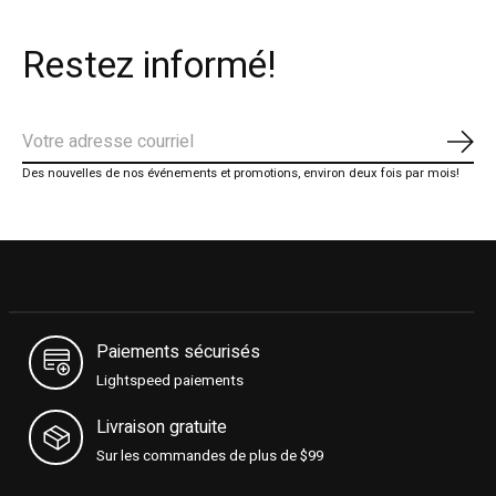
Restez informé!
S'ab
Des nouvelles de nos événements et promotions, environ deux fois par mois!
Paiements sécurisés
Lightspeed paiements
Livraison gratuite
Sur les commandes de plus de $99