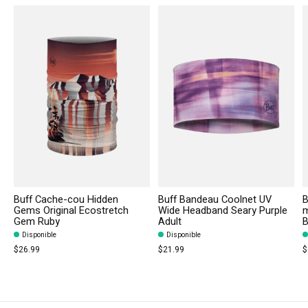
Buff Cache-cou Hidden
Buff Bandeau Coolnet UV
B
Gems Original Ecostretch
Wide Headband Seary Purple
m
Gem Ruby
Adult
B
Disponible
Disponible
$26.99
$21.99
$