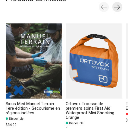
Carousel items
Sirius Med Manuel Terrain
Ortovox Trousse de
T
1ère édition - Secourisme en
premiers soins First Aid
E
régions isolées
Waterproof Mini Shocking
Orange
Disponible
$
Disponible
$34.99