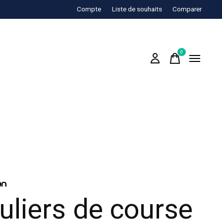
Compte
Liste de souhaits
Comparer
0
items
uliers de course