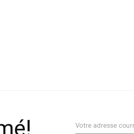
Sportiva Souliers de course Jackal
Xact Nutriti
r femme
chocolat 50
.49
$3.69
99
rmé!