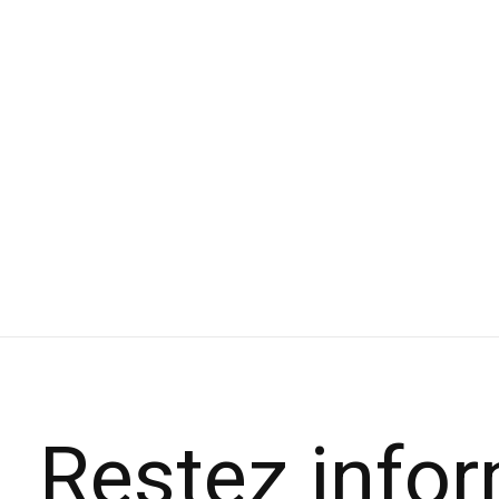
Salomon Sac à dos XT 10
La 
$119.99
pou
$97
$194.
Restez info