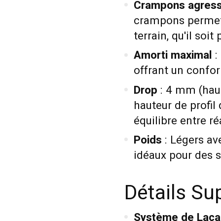
Crampons agress
crampons permett
terrain, qu'il soit
Amorti maximal
:
offrant un confor
Drop
: 4 mm (haut
hauteur de profil
équilibre entre ré
Poids
: Légers av
idéaux pour des s
Détails Su
Système de Laça