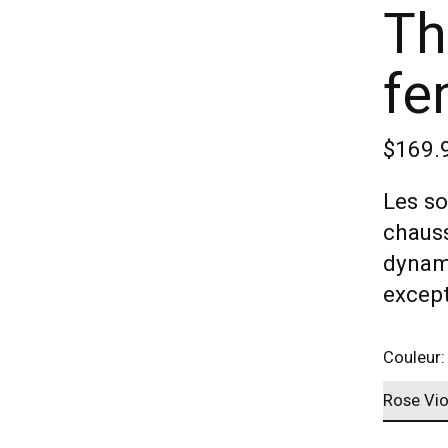
Th
f
$169.
Les so
chauss
dynam
except
Couleur