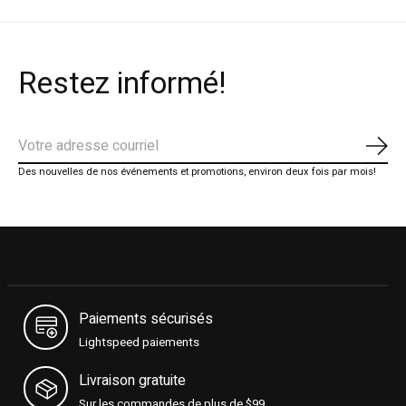
Restez informé!
S'ab
Des nouvelles de nos événements et promotions, environ deux fois par mois!
Paiements sécurisés
Lightspeed paiements
Livraison gratuite
Sur les commandes de plus de $99