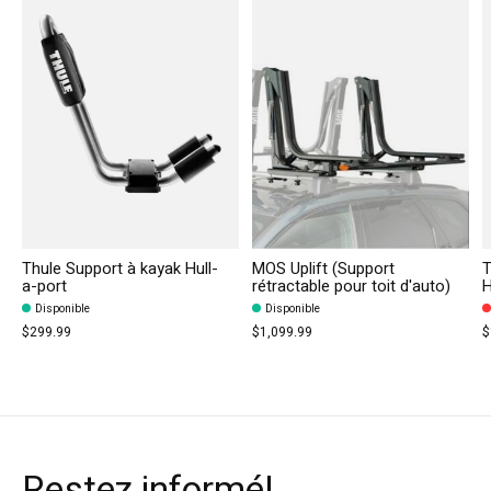
Thule Support à kayak Hull-
MOS Uplift (Support
T
a-port
rétractable pour toit d'auto)
H
Disponible
Disponible
$299.99
$1,099.99
$
Restez informé!