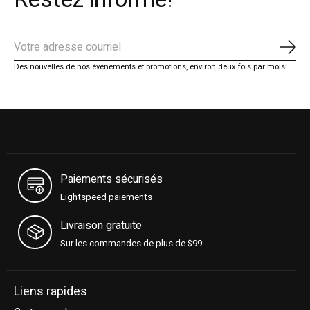
S'ab
Des nouvelles de nos événements et promotions, environ deux fois par mois!
Paiements sécurisés
Lightspeed paiements
Livraison gratuite
Sur les commandes de plus de $99
Liens rapides