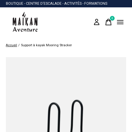
BOUTIQUE - CENTRE D'ESCALADE - ACTIVITÉS - FORMATIONS
0
items
Accueil
/
Support à kayak Mooring Stracker
Slideshow Items