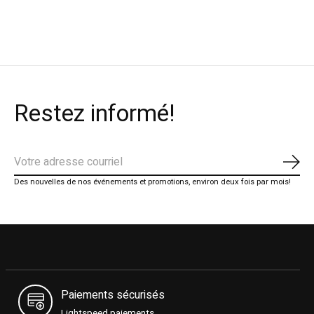
Restez informé!
S'ab
Des nouvelles de nos événements et promotions, environ deux fois par mois!
Paiements sécurisés
Lightspeed paiements