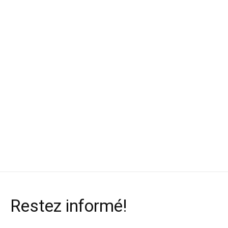
Salomon Souliers de
Bridgedale
Petzl Lampe fro
course Speedcross 6
Chaussettes Ski
Iko Core 500 l
GTX pour homme
Nordic Race pour
$129.99
homme
$209.99
$35.99
Restez informé!