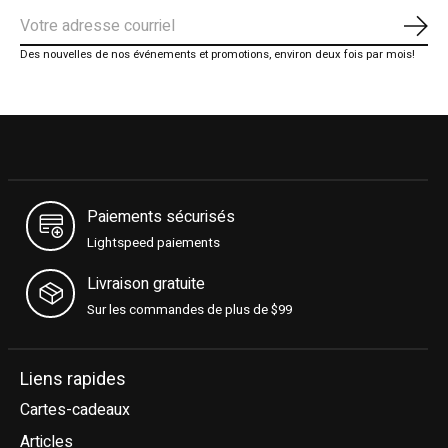
S'ab
Des nouvelles de nos événements et promotions, environ deux fois par mois!
Paiements sécurisés
Lightspeed paiements
Livraison gratuite
Sur les commandes de plus de $99
Liens rapides
Cartes-cadeaux
Articles