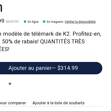
m
99
$629.99
En ligne
En magasin
:
Vérifier la disponibilité
 modèle de télémark de K2. Profitez-en,
 à 50% de rabais! QUANTITÉS TRÈS
ÉES!
Ajouter au panier
— $314.99
té:
pour comparer
Ajouter à la liste de souhaits