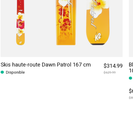
Skis haute-route Dawn Patrol 167 cm
B
$314.99
1
Disponible
$629.99
$
$8