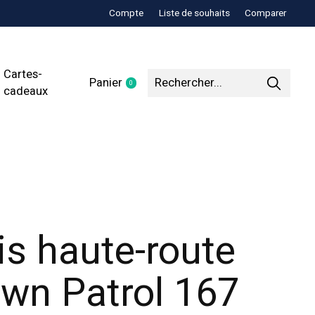
Compte
Liste de souhaits
Comparer
Cartes-
Panier
0
items
cadeaux
is haute-route
wn Patrol 167