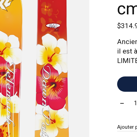
c
$314.
Ancien
il est
LIMIT
Quanti
Ajouter 