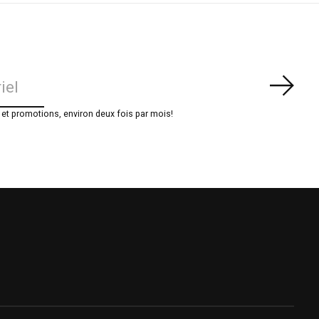
S'ab
t promotions, environ deux fois par mois!