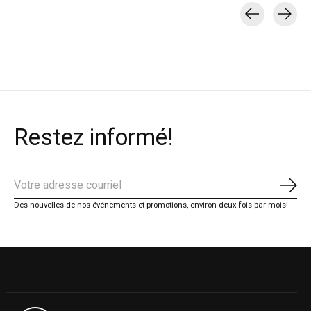
Carousel items
Restez informé!
S'ab
Des nouvelles de nos événements et promotions, environ deux fois par mois!