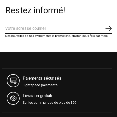
Restez informé!
S'ab
Des nouvelles de nos événements et promotions, environ deux fois par mois!
Paiements sécurisés
Lightspeed paiements
Livraison gratuite
Sur les commandes de plus de $99