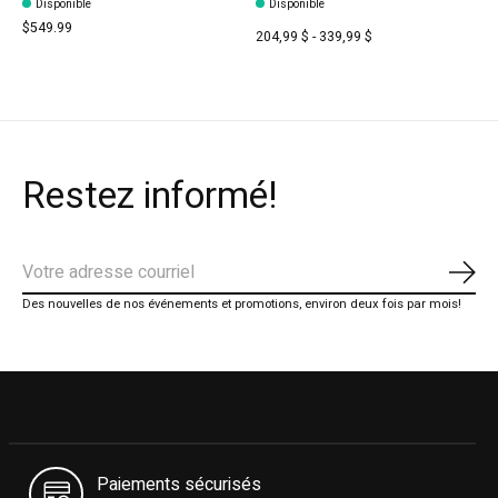
Disponible
Disponible
$549.99
204,99 $ - 339,99 $
Restez informé!
S'ab
Des nouvelles de nos événements et promotions, environ deux fois par mois!
Paiements sécurisés