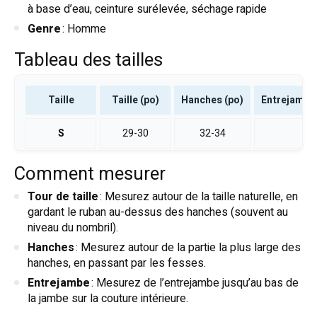
à base d’eau, ceinture surélevée, séchage rapide
Genre
: Homme
Tableau des tailles
Taille
Taille (po)
Hanches (po)
Entrejambe 
S
29-30
32-34
9
M
31-32
34-36
9,
Comment mesurer
Tour de taille
: Mesurez autour de la taille naturelle, en
L
33-34
36-38
1
gardant le ruban au-dessus des hanches (souvent au
niveau du nombril).
XL
35-36
38-40
10
Hanches
: Mesurez autour de la partie la plus large des
hanches, en passant par les fesses.
XXL
37-38
40-42
1
Entrejambe
: Mesurez de l’entrejambe jusqu’au bas de
la jambe sur la couture intérieure.