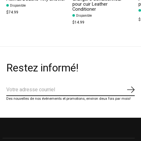
pour cuir Leather
p
Disponible
Conditioner
$74.99
Disponible
$
$14.99
Restez informé!
S'ab
Des nouvelles de nos événements et promotions, environ deux fois par mois!