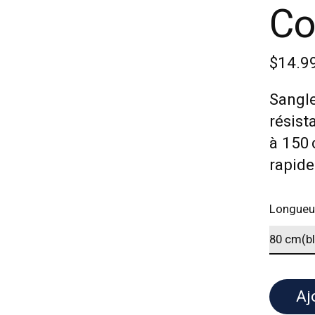
Co
$14.9
Sangle
résist
à 150 
rapide
Longueu
Aj