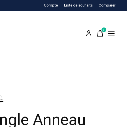
Compte
Liste de souhaits
Comparer
0
items
ngle Anneau