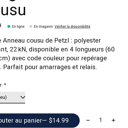
usu
9
En ligne
En magasin
:
Vérifier la disponibilité
 Anneau cousu de Petzl : polyester
ant, 22 kN, disponible en 4 longueurs (60
cm) avec code couleur pour repérage
. Parfait pour amarrages et relais.
r:
*
Quantité:
outer au panier
— $14.99