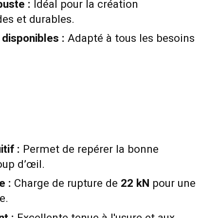
uste :
Idéal pour la création
es et durables.
disponibles :
Adapté à tous les besoins
tif :
Permet de repérer la bonne
up d’œil.
e :
Charge de rupture de
22 kN
pour une
e.
t :
Excellente tenue à l'usure et aux