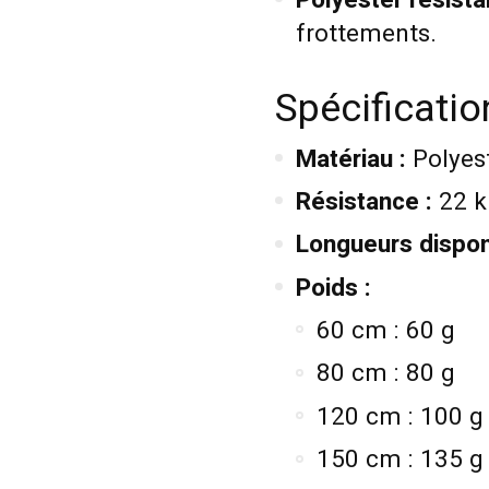
frottements.
Spécificati
Matériau :
Polyes
Résistance :
22 
Longueurs dispon
Poids :
60 cm : 60 g
80 cm : 80 g
120 cm : 100 g
150 cm : 135 g