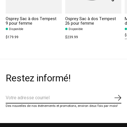
Osprey Sac à dos Tempest
Osprey Sac à dos Tempest
M
9 pour femme
26 pour femme
d
Disponible
Disponible
$
$179.99
$239.99
$4
Restez informé!
S'ab
Des nouvelles de nos événements et promotions, environ deux fois par mois!