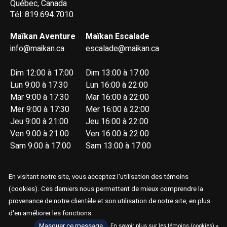
Québec, Canada
Tél: 819.694.7010
Maïkan Aventure
Maïkan Escalade
info@maikan.ca
escalade@maikan.ca
Dim 12:00 à 17:00
Dim 13:00 à 17:00
Lun 9:00 à 17:30
Lun 16:00 à 22:00
Mar 9:00 à 17:30
Mar 16:00 à 22:00
Mer 9:00 à 17:30
Mer 16:00 à 22:00
Jeu 9:00 à 21:00
Jeu 16:00 à 22:00
Ven 9:00 à 21:00
Ven 16:00 à 22:00
Sam 9:00 à 17:00
Sam 13:00 à 17:00
En visitant notre site, vous acceptez l'utilisation des témoins
(cookies). Ces derniers nous permettent de mieux comprendre la
provenance de notre clientèle et son utilisation de notre site, en plus
d'en améliorer les fonctions.
© Copyright 2026 Maïkan Aventure
Masquer ce message
En savoir plus sur les témoins (cookies) »