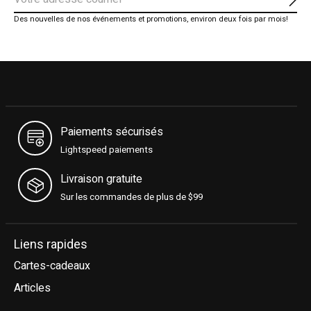
S'ab
Des nouvelles de nos événements et promotions, environ deux fois par mois!
Paiements sécurisés
Lightspeed paiements
Livraison gratuite
Sur les commandes de plus de $99
Liens rapides
Cartes-cadeaux
Articles