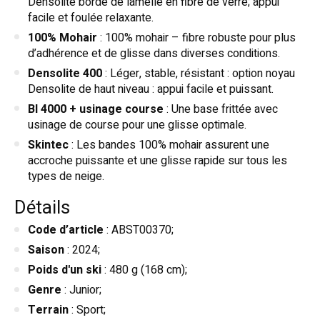
Densolite bordé de lamelle en fibre de verre; appui
facile et foulée relaxante.
100% Mohair
: 100% mohair – fibre robuste pour plus
d’adhérence et de glisse dans diverses conditions.
Densolite 400
: Léger, stable, résistant : option noyau
Densolite de haut niveau : appui facile et puissant.
BI 4000 + usinage course
: Une base frittée avec
usinage de course pour une glisse optimale.
Skintec
: Les bandes 100% mohair assurent une
accroche puissante et une glisse rapide sur tous les
types de neige.
Détails
Code d’article
: ABST00370;
Saison
: 2024;
Poids d'un ski
: 480 g (168 cm);
Genre
: Junior;
Terrain
: Sport;