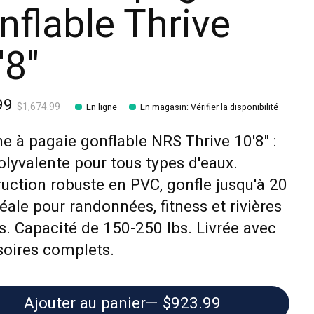
nflable Thrive
'8"
99
$1,674.99
En ligne
En magasin
:
Vérifier la disponibilité
e à pagaie gonflable NRS Thrive 10'8" :
lyvalente pour tous types d'eaux.
uction robuste en PVC, gonfle jusqu'à 20
déale pour randonnées, fitness et rivières
s. Capacité de 150-250 lbs. Livrée avec
soires complets.
Ajouter au panier
— $923.99