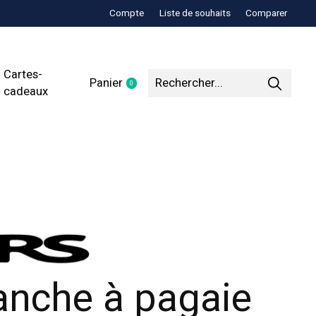
Compte
Liste de souhaits
Comparer
Cartes-
Panier
0
items
cadeaux
anche à pagaie