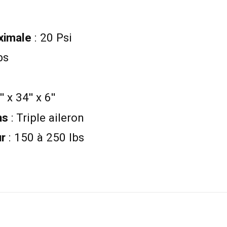
ximale
: 20 Psi
bs
' x 34'' x 6''
ns
: Triple aileron
r
: 150 à 250 lbs