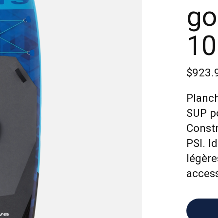
go
10
$923.
Planch
SUP po
Constr
PSI. I
légère
acces