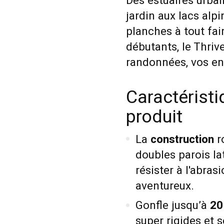
Des estuaires urbai
jardin aux lacs alpi
planches à tout fa
débutants, le Thri
randonnées, vos en
Caractéristi
produit
La
construction
r
doubles parois la
résister à l'abras
aventureux.
Gonfle jusqu’à
20
super rigides et