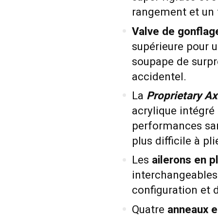
rangement et un t
Valve de gonflag
supérieure pour un
soupape de surpr
accidentel.
La
Proprietary A
acrylique intégré 
performances san
plus difficile à pl
Les
ailerons en p
interchangeables
configuration et 
Quatre
anneaux e