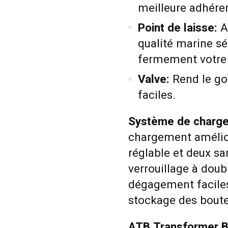
meilleure adhéren
Point de laisse:
A
qualité marine sé
fermement votre 
Valve:
Rend le gon
faciles.
Système de charge
chargement amélio
réglable et deux sa
verrouillage à dou
dégagement faciles 
stockage des boutei
ATB Transformer 