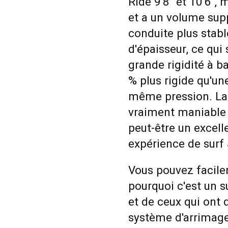
Ride 9'8" et 10'6", 
et a un volume supp
conduite plus stab
d'épaisseur, ce qui
grande rigidité à ba
% plus rigide qu'u
même pression. La 
vraiment maniable 
peut-être un excell
expérience de surf
Vous pouvez facile
pourquoi c'est un 
et de ceux qui ont 
système d'arrimage