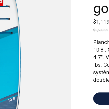
go
$1,11
$1,599.99
Planch
10'8 :
4.7". 
lbs. C
systèm
double