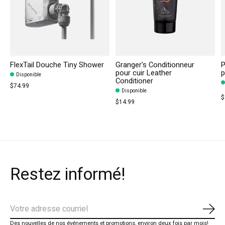
FlexTail Douche Tiny Shower
Granger's Conditionneur
P
pour cuir Leather
p
Disponible
Conditioner
$74.99
Disponible
$
$14.99
Restez informé!
S'ab
Des nouvelles de nos événements et promotions, environ deux fois par mois!