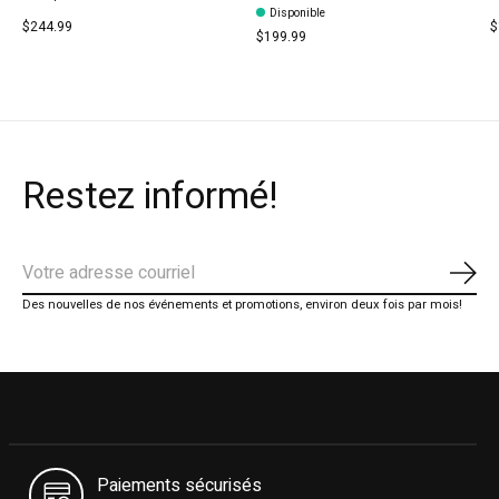
Disponible
$244.99
$
$199.99
Restez informé!
S'ab
Des nouvelles de nos événements et promotions, environ deux fois par mois!
Paiements sécurisés