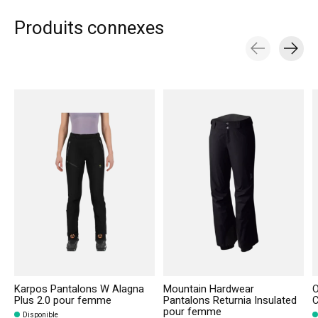
Produits connexes
Carousel items
Karpos Pantalons W Alagna
Mountain Hardwear
O
Plus 2.0 pour femme
Pantalons Returnia Insulated
C
pour femme
Disponible