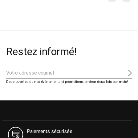
Carousel items
Restez informé!
S'ab
Des nouvelles de nos événements et promotions, environ deux fois par mois!
Paiements sécurisés