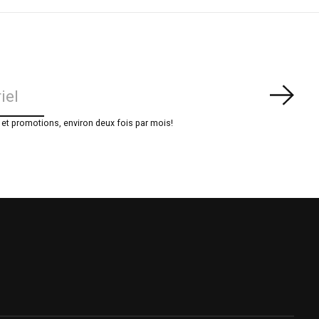
S'ab
t promotions, environ deux fois par mois!