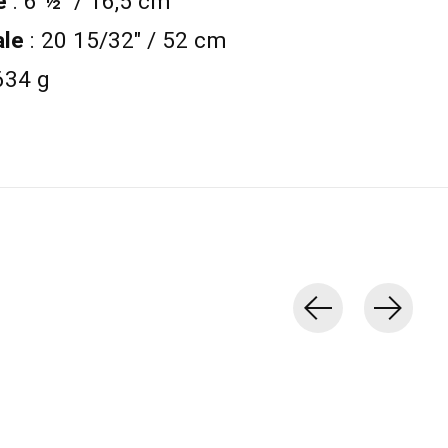
e
: 6 ½" / 16,5 cm
ale
: 20 15/32" / 52 cm
634 g