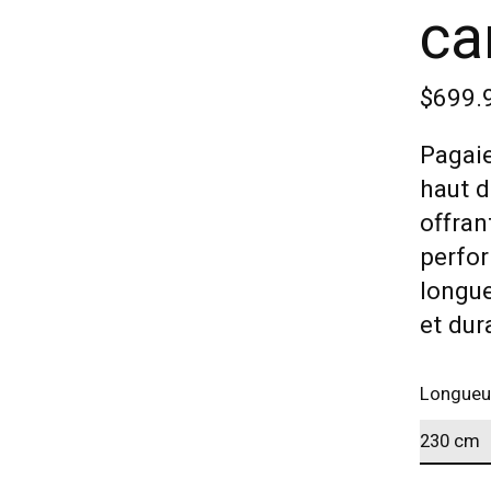
ca
$699.
Pagaie
haut 
offran
perfor
longue
et dura
Longueu