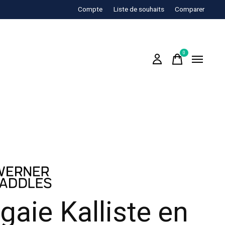
Compte
Liste de souhaits
Comparer
0
items
gaie Kalliste en