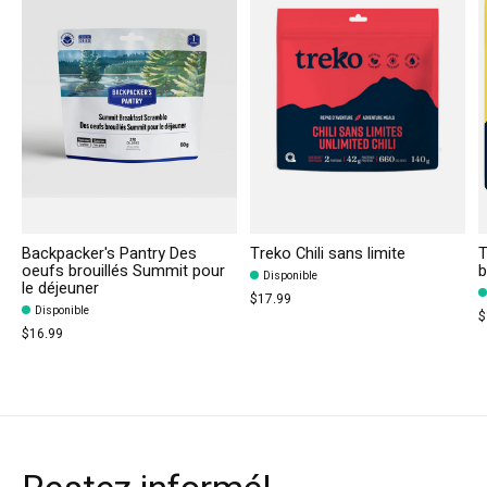
Backpacker's Pantry Des
Treko Chili sans limite
T
oeufs brouillés Summit pour
b
Disponible
le déjeuner
$17.99
Disponible
$
$16.99