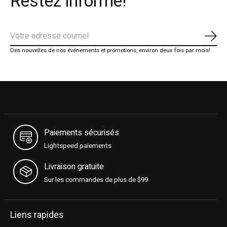
Restez informé!
S'ab
Des nouvelles de nos événements et promotions, environ deux fois par mois!
Paiements sécurisés
Lightspeed paiements
Livraison gratuite
Sur les commandes de plus de $99
Liens rapides