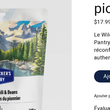
pi
$17.9
Le Wil
Pantry
réconf
authen
Aj
Ajouter 
Évalua