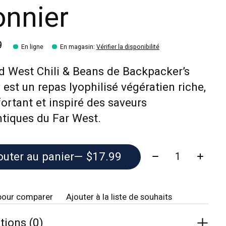
onnier
9
En ligne
En magasin
:
Vérifier la disponibilité
d West Chili & Beans de Backpacker’s
 est un repas lyophilisé végératien riche,
ortant et inspiré des saveurs
tiques du Far West.
Quantité:
outer au panier
— $17.99
pour comparer
Ajouter à la liste de souhaits
tions (0)