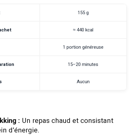
t
155 g
sachet
≈ 440 kcal
1 portion généreuse
ration
15–20 minutes
s
Aucun
kking :
Un repas chaud et consistant
ein d’énergie.