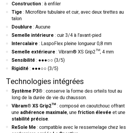
Construction
: à enfiler
Tige
: Microfibre tubulaire et cuir, avec deux tirettes au
talon
Doublure
: Aucune
Semelle intérieure
: cuir 3/4 à l’avant-pied
Intercalaire
: LaspoFlex pleine longueur 0,8 mm
Semelle extérieure
: Vibram® XS Grip2™, 4 mm
Sensibilité
: ●●●○○ (3/5)
Rigidité
: ●●●○○ (3/5)
Technologies intégrées
Système P3®
: conserve la forme des orteils tout au
long de la durée de vie du chausson.
Vibram® XS Grip2™
: composé en caoutchouc offrant
une
adhérence maximale
, une
friction élevée
et une
stabilité précise
.
ReSole Me
: compatible avec le ressemelage chez les