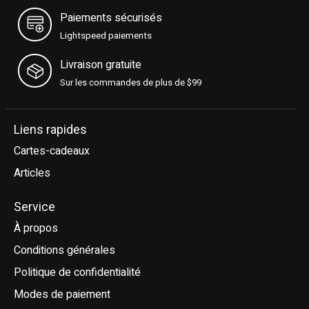
Paiements sécurisés
38,5
6,5
7,5
Lightspeed paiements
39
6,5+
7,5+
Livraison gratuite
Sur les commandes de plus de $99
39,5
7
8
40
7,5
8,5
Liens rapides
Cartes-cadeaux
40,5
8
9
Articles
41
8,5
9,5
Service
41,5
8,5+
9,5+
À propos
42
9
10
Conditions générales
Politique de confidentialité
Modes de paiement