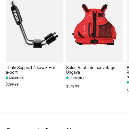
Thule Support à kayak Hull-
Salus Veste de sauvetage
A
a-port
Ungava
R
p
Disponible
Disponible
$299.99
$178.99
$