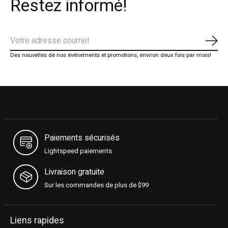
Restez informé!
S'ab
Des nouvelles de nos événements et promotions, environ deux fois par mois!
Paiements sécurisés
Lightspeed paiements
Livraison gratuite
Sur les commandes de plus de $99
Liens rapides