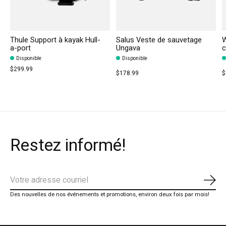
Thule Support à kayak Hull-
Salus Veste de sauvetage
W
a-port
Ungava
c
Disponible
Disponible
$299.99
$178.99
$
Restez informé!
S'ab
Des nouvelles de nos événements et promotions, environ deux fois par mois!