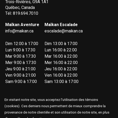
Trois-Rivières, G9A 1A1
Québec, Canada
Tél: 819.694.7010
Maïkan Aventure
Maïkan Escalade
info@maikan.ca
escalade@maikan.ca
Dim 12:00 à 17:00
Dim 13:00 à 17:00
Lun 9:00 à 17:30
Lun 16:00 à 22:00
Mar 9:00 à 17:30
Mar 16:00 à 22:00
Mer 9:00 à 17:30
Mer 16:00 à 22:00
Jeu 9:00 à 21:00
Jeu 16:00 à 22:00
Ven 9:00 à 21:00
Ven 16:00 à 22:00
Sam 9:00 à 17:00
Sam 13:00 à 17:00
En visitant notre site, vous acceptez l'utilisation des témoins
(cookies). Ces derniers nous permettent de mieux comprendre la
provenance de notre clientèle et son utilisation de notre site, en plus
© Copyright 2026 Maïkan Aventure