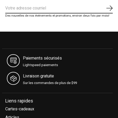
S'ab
Des nouvelles de nos événements et promotions, environ deux fois par mois!
Paiements sécurisés
Lightspeed paiements
Livraison gratuite
Sur les commandes de plus de $99
Liens rapides
Cartes-cadeaux
Articles