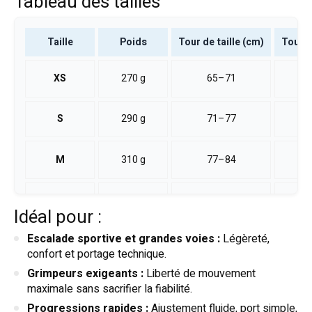
Tableau des tailles
Taille
Poids
Tour de taille (cm)
Tour d
XS
270 g
65–71
S
290 g
71–77
M
310 g
77–84
L
330 g
84–92
Idéal pour :
Escalade sportive et grandes voies :
Légèreté,
confort et portage technique.
Grimpeurs exigeants :
Liberté de mouvement
maximale sans sacrifier la fiabilité.
Progressions rapides :
Ajustement fluide, port simple,