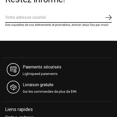
S'ab
Des nouvelles de nos événements et promotions, environ deux fois par mois!
Paiements sécurisés
Lightspeed paiements
Livraison gratuite
Sur les commandes de plus de $99
Liens rapides