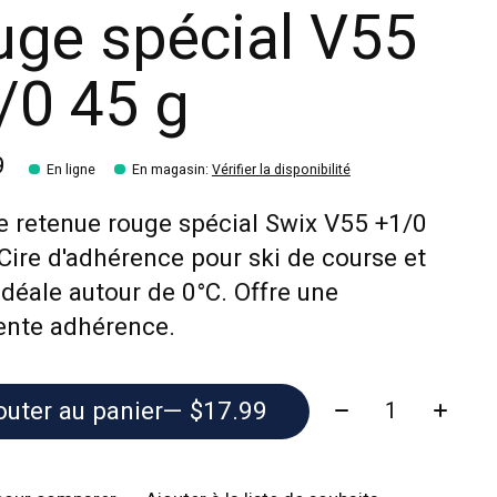
uge spécial V55
/0 45 g
9
En ligne
En magasin
:
Vérifier la disponibilité
e retenue rouge spécial Swix V55 +1/0
 Cire d'adhérence pour ski de course et
. Idéale autour de 0°C. Offre une
ente adhérence.
Quantité:
outer au panier
— $17.99