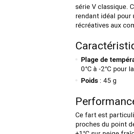
série V classique. 
rendant idéal pour u
récréatives aux com
Caractéristi
Plage de tempér
0°C à -2°C pour 
Poids
: 45 g
Performance
Ce fart est particu
proches du point de 
+1°C sur neige fraî