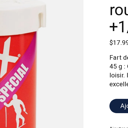
ro
+1
$17.9
Fart d
45 g :
loisir
excell
Aj