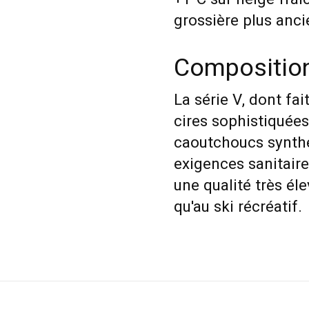
grossière plus anc
Composition
La série V, dont fai
cires sophistiquée
caoutchoucs synthé
exigences sanitaire
une qualité très él
qu'au ski récréatif
.