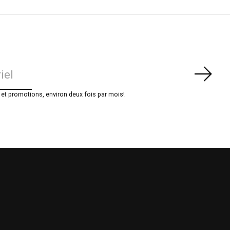
S'ab
t promotions, environ deux fois par mois!