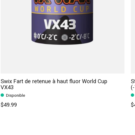
Swix Fart de retenue à haut fluor World Cup
S
VX43
(
Disponible
$49.99
$