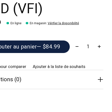
D (VFI)
9
En ligne
En magasin
:
Vérifier la disponibilité
Quantité:
outer au panier
— $84.99
pour comparer
Ajouter à la liste de souhaits
tions (0)