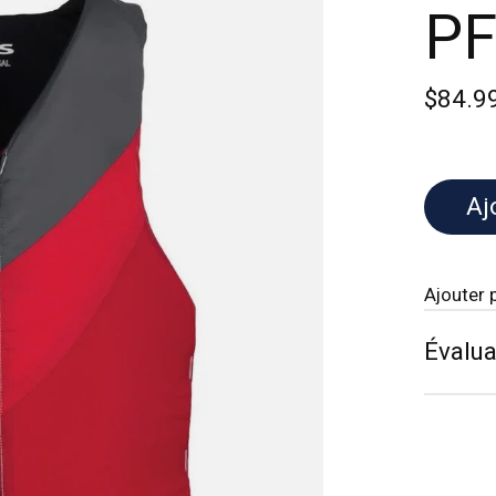
PF
$84.9
Aj
Ajouter 
Évalua