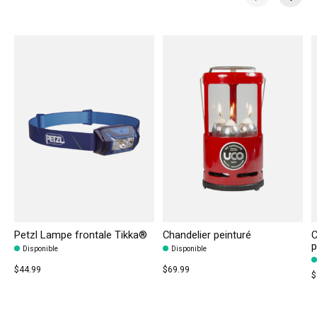
Carousel items
Petzl Lampe frontale Tikka®
Chandelier peinturé
C
p
Disponible
Disponible
$44.99
$69.99
$